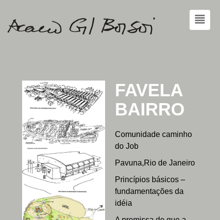
FAVELA
BAIRRO
Comunidade caminho
do Job
Pavuna,Rio de Janeiro
Princípios básicos –
fundamentações da
idéia
A premissa de que a