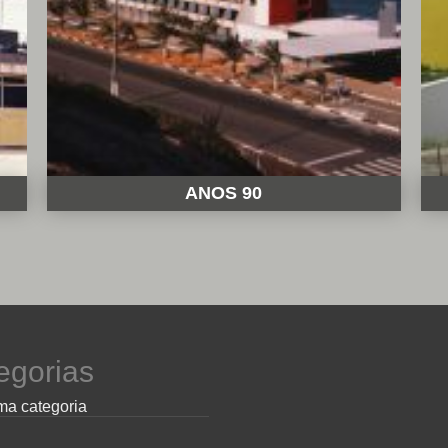
ANOS 90
egorias
a categoria