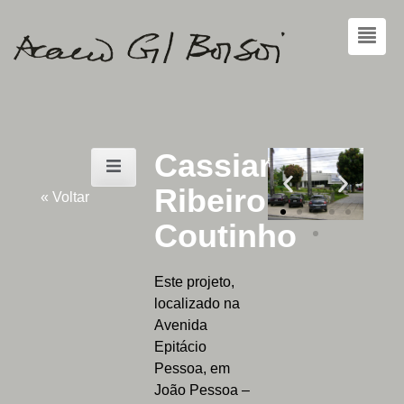
Cassiano
Ribeiro
« Voltar
Coutinho
Este projeto,
localizado na
Avenida
Epitácio
Pessoa, em
João Pessoa –