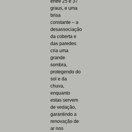
entre 25 e 37
graus, e uma
brisa
constante – a
desassociação
da coberta e
das paredes
cria uma
grande
sombra,
protegendo do
sol e da
chuva,
enquanto
estas servem
de vedação,
garantindo a
renovação de
ar nos