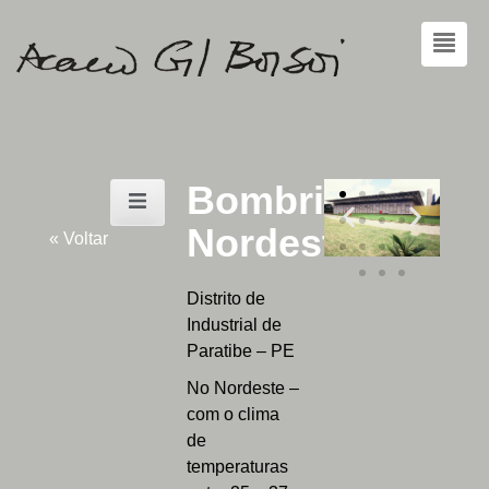
Bombril
Nordeste
« Voltar
Distrito de
Industrial de
Paratibe – PE
No Nordeste –
com o clima
de
temperaturas